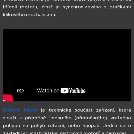
hřídelí motoru, čímž je synchronizována s otáčkami
klikového mechanismu.
Kliková hřídel
je technická součást zařízení, která
slouží k přeměně lineárního (přímočarého) vratného
pohybu na pohyb rotační, nebo naopak. Jedná se o
základní součást většiny pístových motorů a čerpadel.