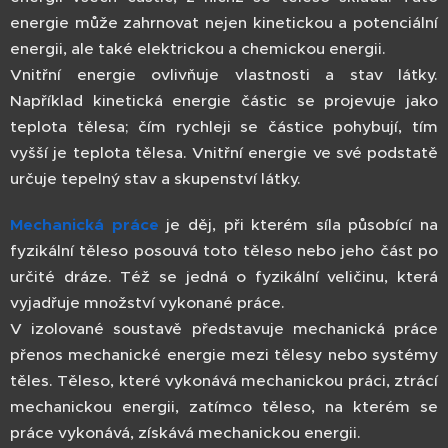
energie může zahrnovat nejen kinetickou a potenciální
energii, ale také elektrickou a chemickou energii.
Vnitřní energie ovlivňuje vlastnosti a stav látky.
Například kinetická energie částic se projevuje jako
teplota tělesa; čím rychleji se částice pohybují, tím
vyšší je teplota tělesa. Vnitřní energie ve své podstatě
určuje tepelný stav a skupenství látky.
Mechanická práce
je děj, při kterém síla působící na
fyzikální těleso posouvá toto těleso nebo jeho část po
určité dráze. Též se jedná o fyzikální veličinu, která
vyjadřuje množství vykonané práce.
V izolované soustavě představuje mechanická práce
přenos mechanické energie mezi tělesy nebo systémy
těles. Těleso, které vykonává mechanickou práci, ztrácí
mechanickou energii, zatímco těleso, na kterém se
práce vykonává, získává mechanickou energii.