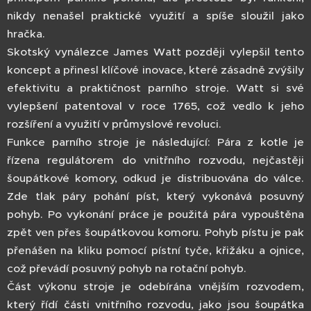
nikdy nenašel praktické využití a spíše sloužil jako
hračka.
Skotský vynálezce James Watt později vylepšil tento
koncept a přinesl klíčové inovace, které zásadně zvýšily
efektivitu a praktičnost parního stroje. Watt si své
vylepšení patentoval v roce 1765, což vedlo k jeho
rozšíření a využití v průmyslové revoluci.
Funkce parního stroje je následující: Pára z kotle je
řízena regulátorem do vnitřního rozvodu, nejčastěji
šoupátkové komory, odkud je distribuována do válce.
Zde tlak páry pohání píst, který vykonává posuvný
pohyb. Po vykonání práce je použitá pára vypouštěna
zpět ven přes šoupátkovou komoru. Pohyb pístu je pak
přenášen na kliku pomocí pístní tyče, křižáku a ojnice,
což převádí posuvný pohyb na rotační pohyb.
Část výkonu stroje je odebírána vnějším rozvodem,
který řídí části vnitřního rozvodu, jako jsou šoupátka