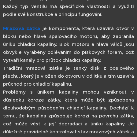
Každý typ ventilu má specifické vlastnosti a využití
podle své konstrukce a principu fungování.
Mrazová zátka
je komponenta, která uzavírá otvor v
bloku nebo hlavě spalovacího motoru, aby zabránila
úniku chladící kapaliny. Blok motoru a hlava válců jsou
obvykle vyráběny odléváním do pískových forem, což
vytváří kanály pro průtok chladící kapaliny.
Tradiční mrazová zátka je tenký disk z ocelového
plechu, který je vložen do otvoru v odlitku a tím uzavírá
průchod pro chladicí kapalinu.
Problémy s únikem kapaliny mohou vzniknout v
důsledku koroze zátky, která může být způsobena
dlouhodobým působením chladicí kapaliny. Dochází k
tomu, že kapalina způsobuje korozi na povrchu zátky,
což může vést k její degradaci a úniku kapaliny. Je
důležité pravidelně kontrolovat stav mrazových zátek a