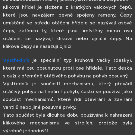
Kliková hřídel je složena z krátkých válcových čepů,
které jsou navzájem pevně spojeny rameny. Čepy
umístěné ve středu otáčení hřídele se nazývají osové
čepy, zatímco ty, které jsou umístěny mimo osu
otáčení, se nazývají klikové nebo ojniční čepy. Na
klikové čepy se nasazují ojnici.
Výstředník
je speciální typ kruhové vačky (desky),
která má osu posunutou proti ose hřídele. Tato deska
slouží k přeměně otáčivého pohybu na pohyb posuvný.
Výstředník je součástí mechanismu, který převádí
otáčivý pohyb na lineární pohyb, často se používá jako
součást mechanismů, které řídí otevírání a zavírání
ventilů nebo jiné posuvné prvky.
Tato součást byla dlouhou dobu používána k nahrazení
klikového mechanismu ve strojích, protože byla
výrobně jednodušší.