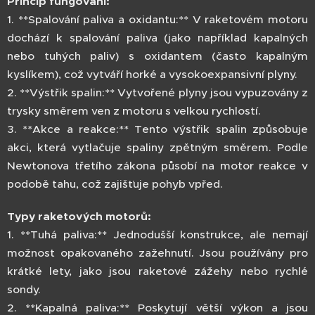
Princip fungování:
1. **Spalování paliva a oxidantu:** V raketovém motoru
dochází k spalování paliva (jako například kapalných
nebo tuhých paliv) s oxidantem (často kapalným
kyslíkem), což vytváří horké a vysokoexpansivní plyny.
2. **Výstřik spalin:** Vytvořené plyny jsou vypuzovány z
trysky směrem ven z motoru s velkou rychlostí.
3. **Akce a reakce:** Tento výstřik spalin způsobuje
akci, která vytlačuje spaliny zpětným směrem. Podle
Newtonova třetího zákona působí na motor reakce v
podobě tahu, což zajišťuje pohyb vpřed.
Typy raketových motorů:
1. **Tuhá paliva:** Jednodušší konstrukce, ale nemají
možnost opakovaného zažehnutí. Jsou používány pro
krátké lety, jako jsou raketové zážehy nebo rychlé
sondy.
2. **Kapalná paliva:** Poskytují větší výkon a jsou