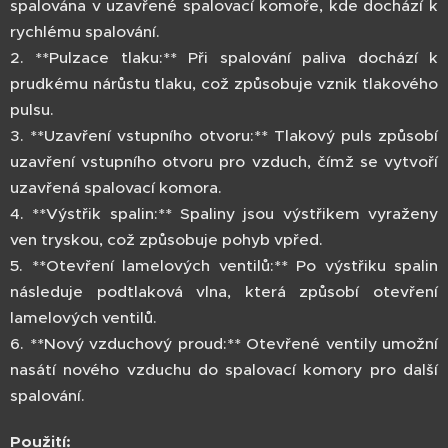
spalována v uzavřené spalovací komoře, kde dochází k
rychlému spalování.
2. **Pulzace tlaku:** Při spalování paliva dochází k
prudkému nárůstu tlaku, což způsobuje vznik tlakového
pulsu.
3. **Uzavření vstupního otvoru:** Tlakový puls způsobí
uzavření vstupního otvoru pro vzduch, čímž se vytvoří
uzavřená spalovací komora.
4. **Výstřik spalin:** Spaliny jsou výstřikem vyraženy
ven tryskou, což způsobuje pohyb vpřed.
5. **Otevření lamelových ventilů:** Po výstřiku spalin
následuje podtlaková vlna, která způsobí otevření
lamelových ventilů.
6. **Nový vzduchový proud:** Otevřené ventily umožní
nasátí nového vzduchu do spalovací komory pro další
spalování.
Použití: