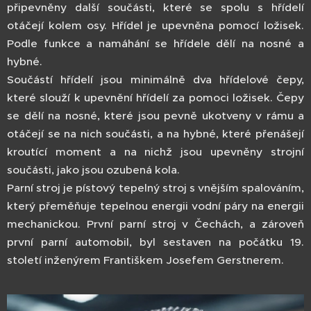
připevněny další součásti, které se spolu s hřídelí
otáčejí kolem osy. Hřídel je upevněna pomocí ložisek.
Podle funkce a namáhání se hřídele dělí na nosné a
hybné.
Součástí hřídelí jsou minimálně dva hřídelové čepy,
které slouží k upevnění hřídelí za pomoci ložisek. Čepy
se dělí na nosné, které jsou pevně ukotveny v rámu a
otáčejí se na nich součásti, a na hybné, které přenášejí
kroutící moment a na nichž jsou upevněny strojní
součásti, jako jsou ozubená kola.
Parní stroj je pístový tepelný stroj s vnějším spalováním,
který přeměňuje tepelnou energii vodní páry na energii
mechanickou. První parní stroj v Čechách, a zároveň
první parní automobil, byl sestaven na počátku 19.
století inženýrem Františkem Josefem Gerstnerem.