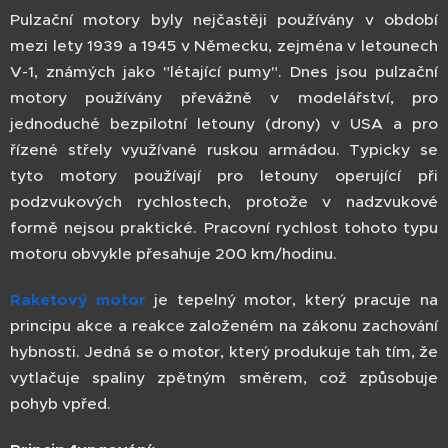
Pulzační motory byly nejčastěji používány v období
mezi lety 1939 a 1945 v Německu, zejména v letounech
V-1, známých jako "létající pumy". Dnes jsou pulzační
motory používány převážně v modelářství, pro
jednoduché bezpilotní letouny (drony) v USA a pro
řízené střely využívané ruskou armádou. Typicky se
tyto motory používají pro letouny operující při
podzvukových rychlostech, protože v nadzvukové
formě nejsou praktické. Pracovní rychlost tohoto typu
motoru obvykle přesahuje 200 km/hodinu.
Raketový motor
je tepelný motor, který pracuje na
principu akce a reakce založeném na zákonu zachování
hybnosti. Jedná se o motor, který produkuje tah tím, že
vytlačuje spaliny zpětným směrem, což způsobuje
pohyb vpřed.