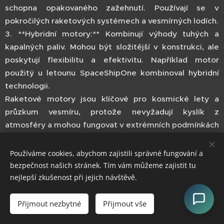
schopna opakovaného zažehnutí. Používají se v
pokročilých raketových systémech a vesmírných lodích.
3. **Hybridní motory:** Kombinují výhody tuhých a
kapalných paliv. Mohou být složitější v konstrukci, ale
poskytují flexibilitu a efektivitu. Například motor
použitý u letounu SpaceShipOne kombinoval hybridní
technologii.
Raketové motory jsou klíčové pro kosmické lety a
průzkum vesmíru, protože nevyžadují kyslík z
atmosféry a mohou fungovat v extrémních podmínkách
mimo zemskou atmosféru.
Používáme cookies, abychom zajistili správné fungování a
bezpečnost našich stránek. Tím vám můžeme zajistit tu
nejlepší zkušenost při jejich návštěvě.
Přijmout nezbytné
Přijmout vše