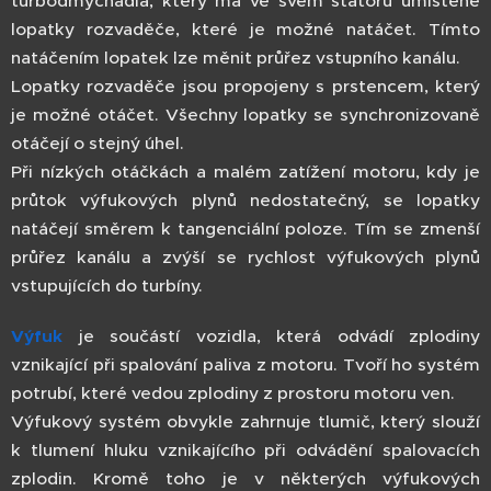
turbodmychadla, který má ve svém statoru umístěné
lopatky rozvaděče, které je možné natáčet. Tímto
natáčením lopatek lze měnit průřez vstupního kanálu.
Lopatky rozvaděče jsou propojeny s prstencem, který
je možné otáčet. Všechny lopatky se synchronizovaně
otáčejí o stejný úhel.
Při nízkých otáčkách a malém zatížení motoru, kdy je
průtok výfukových plynů nedostatečný, se lopatky
natáčejí směrem k tangenciální poloze. Tím se zmenší
průřez kanálu a zvýší se rychlost výfukových plynů
vstupujících do turbíny.
Výfuk
je součástí vozidla, která odvádí zplodiny
vznikající při spalování paliva z motoru. Tvoří ho systém
potrubí, které vedou zplodiny z prostoru motoru ven.
Výfukový systém obvykle zahrnuje tlumič, který slouží
k tlumení hluku vznikajícího při odvádění spalovacích
zplodin. Kromě toho je v některých výfukových