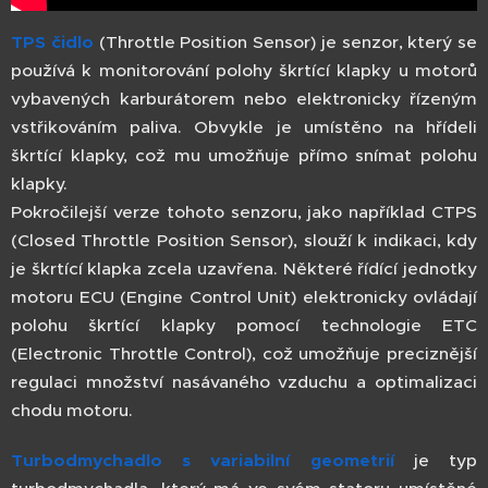
TPS čidlo
(Throttle Position Sensor) je senzor, který se
používá k monitorování polohy škrtící klapky u motorů
vybavených karburátorem nebo elektronicky řízeným
vstřikováním paliva. Obvykle je umístěno na hřídeli
škrtící klapky, což mu umožňuje přímo snímat polohu
klapky.
Pokročilejší verze tohoto senzoru, jako například CTPS
(Closed Throttle Position Sensor), slouží k indikaci, kdy
je škrtící klapka zcela uzavřena. Některé řídící jednotky
motoru ECU (Engine Control Unit) elektronicky ovládají
polohu škrtící klapky pomocí technologie ETC
(Electronic Throttle Control), což umožňuje preciznější
regulaci množství nasávaného vzduchu a optimalizaci
chodu motoru.
Turbodmychadlo s variabilní geometrií
je typ