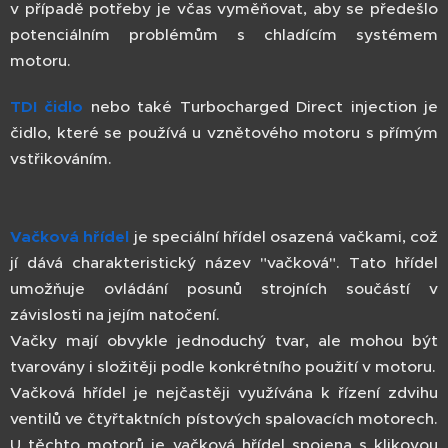
v případě potřeby je včas vyměňovat, aby se předešlo
potenciálním problémům s chladícím systémem
motoru.
TDI čidlo
nebo také Turbocharged Direct injection je
čidlo, které se používá u vznětového motoru s přímým
vstřikováním.
Vačková hřídel
je speciální hřídel osazená vačkami, což
jí dává charakteristický název "vačková". Tato hřídel
umožňuje ovládání posunů strojních součástí v
závislosti na jejím natočení.
Vačky mají obvykle jednoduchý tvar, ale mohou být
tvarovány i složitěji podle konkrétního použití v motoru.
Vačková hřídel je nejčastěji využívána k řízení zdvihu
ventilů ve čtyřtaktních pístových spalovacích motorech.
U těchto motorů je vačková hřídel spojena s klikovou