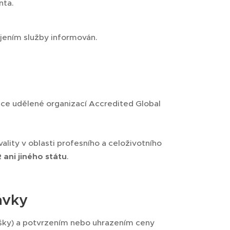
nta.
ájením služby informován.
tace udělené organizací Accredited Global
lity v oblasti profesního a celoživotního
 ani jiného státu
.
ávky
ášky) a potvrzením nebo uhrazením ceny