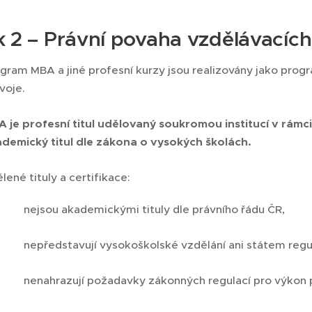
k 2 – Právní povaha vzdělávacíc
gram MBA a jiné profesní kurzy jsou realizovány jako prog
voje.
 je profesní titul udělovaný soukromou institucí v rámc
demický titul dle zákona o vysokých školách.
lené tituly a certifikace:
nejsou akademickými tituly dle právního řádu ČR,
nepředstavují vysokoškolské vzdělání ani státem regul
nenahrazují požadavky zákonných regulací pro výkon p