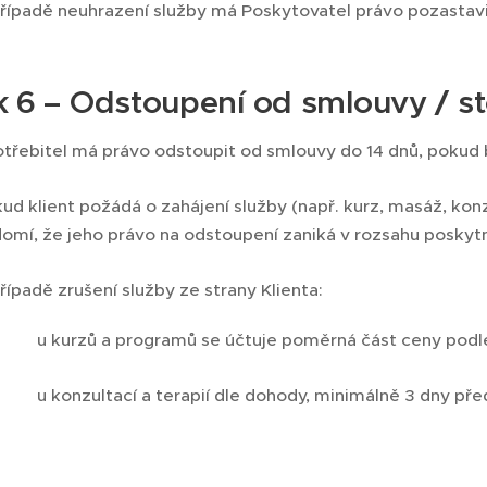
řípadě neuhrazení služby má Poskytovatel právo pozastavi
k 6 – Odstoupení od smlouvy / s
třebitel má právo odstoupit od smlouvy do 14 dnů, pokud 
ud klient požádá o zahájení služby (např. kurz, masáž, konz
omí, že jeho právo na odstoupení zaniká v rozsahu poskyt
řípadě zrušení služby ze strany Klienta:
u kurzů a programů se účtuje poměrná část ceny podle
u konzultací a terapií dle dohody, minimálně 3 dny př