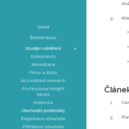
slu
Kli
Úvod
Životní kouč
Studijní oddělení
Dokumenty
Akreditace
Firmy a školy
Accredited research
Článe
Professional Insight
Series
Knihovna
Cen
Obchodní podmínky
Pla
Registrace uživatele
Přihlášení uživatele