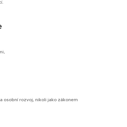
í.
e
mi,
a osobní rozvoj, nikoli jako zákonem