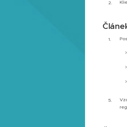
Kli
Článe
Pos
Vzd
reg