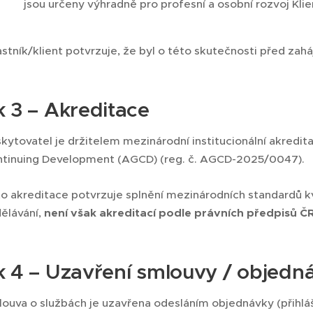
jsou určeny výhradně pro profesní a osobní rozvoj Klie
stník/klient potvrzuje, že byl o této skutečnosti před zah
 3 – Akreditace
kytovatel je držitelem mezinárodní institucionální akredi
tinuing Development (AGCD) (reg. č. AGCD-2025/0047).
o akreditace potvrzuje splnění mezinárodních standardů kva
ělávání,
není však akreditací podle právních předpisů ČR
k 4 – Uzavření smlouvy / objedn
ouva o službách je uzavřena odesláním objednávky (přihl