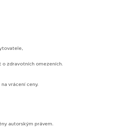
ytovatele,
t o zdravotních omezeních.
na vrácení ceny.
něny autorským právem.