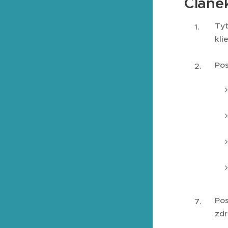
Článek
Tyt
kli
Pos
Pos
zdr