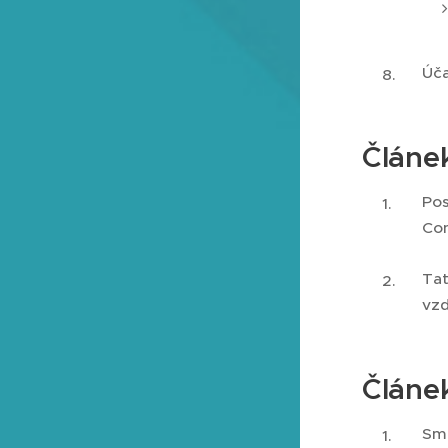
Úča
Článek
Pos
Con
Tat
vzd
Článe
Sml