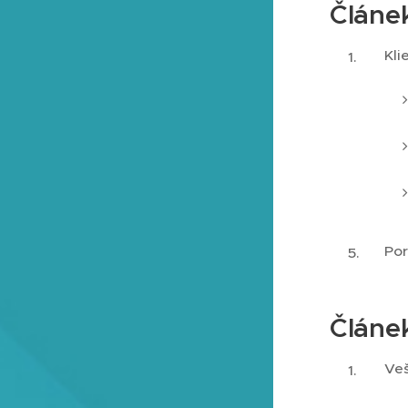
Článek
Kli
Por
Článek
Veš