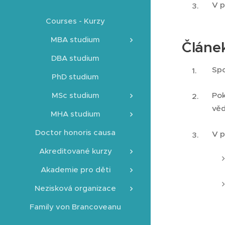
V p
Courses - Kurzy
MBA studium
Článe
DBA studium
Spo
PhD studium
MSc studium
Pok
věd
MHA studium
Doctor honoris causa
V p
Akreditované kurzy
Akademie pro děti
Nezisková organizace
Family von Brancoveanu