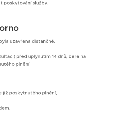
t poskytování služby.
torno
byla uzavřena distančně.
ultaci) před uplynutím 14 dnů, bere na
nutého plnění.
 již poskytnutého plnění,
edem.