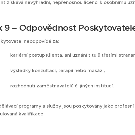
ent získává nevýhradní, nepřenosnou licenci k osobnímu užit
k 9 – Odpovědnost Poskytovatel
kytovatel neodpovídá za:
kariérní postup Klienta, ani uznání titulů třetími strana
výsledky konzultací, terapií nebo masáží,
rozhodnutí zaměstnavatelů či jiných institucí.
ělávací programy a služby jsou poskytovány jako profesní 
ulovaná kvalifikace.