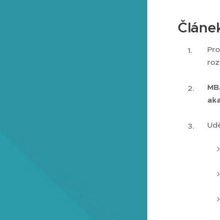
Článe
Pro
roz
MBA
aka
Udě