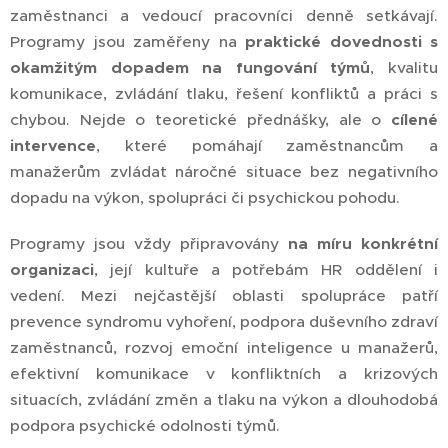
zaměstnanci a vedoucí pracovníci denně setkávají.
Programy jsou zaměřeny na
praktické dovednosti s
okamžitým dopadem na fungování týmů
, kvalitu
komunikace, zvládání tlaku, řešení konfliktů a práci s
chybou. Nejde o teoretické přednášky, ale o
cílené
intervence
, které pomáhají zaměstnancům a
manažerům zvládat náročné situace bez negativního
dopadu na výkon, spolupráci či psychickou pohodu.
Programy jsou vždy připravovány
na míru konkrétní
organizaci
, její kultuře a potřebám HR oddělení i
vedení. Mezi nejčastější oblasti spolupráce patří
prevence syndromu vyhoření, podpora duševního zdraví
zaměstnanců, rozvoj emoční inteligence u manažerů,
efektivní komunikace v konfliktních a krizových
situacích, zvládání změn a tlaku na výkon a dlouhodobá
podpora psychické odolnosti týmů.