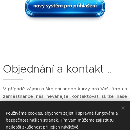
Objednání a kontakt ..
V případě zájmu o školení anebo kurzy pro Vaši firmu a
zaměstnance nás neváhejte kontaktovat skrze naše
rozhraní anebo přímo na našem e-mailu?
objednavky-
mt@seznam.cz
.
Používáme cookies, abychom zajistili správné fungování a
bezpečnost našich stránek. Tím vám můžeme zajistit tu
nejlepší zkušenost při jejich návštěvě.