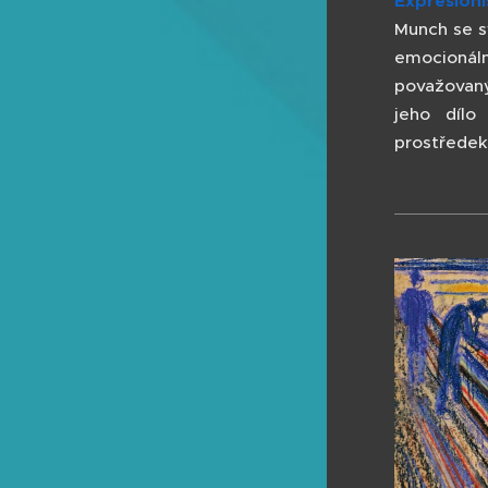
Expresion
Munch se s
emocionáln
považovaný
jeho dílo
prostředek