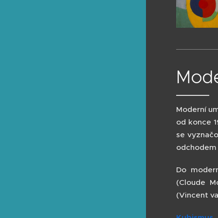
Mode
Moderní umě
od konce 19
se vyznačo
odchodem o
Do modern
(Cloude M
(Vincent v
Kubismus
,