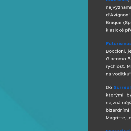
nejvýznamn
d'Avignon
Braque (Spo
klasické př
Futurismu
Boccioni, j
Giacomo Ba
rychlost. M
na vodítku
Do
Surrea
kterými b
nejznámějš
bizardním
Magritte, j