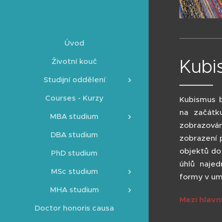
Úvod
Kubi
Životní kouč
Studijní oddělení
Courses - Kurzy
Kubismus b
na začátk
MBA studium
zobrazován
DBA studium
zobrazení 
objektů do
PhD studium
úhlů najed
MSc studium
formy v um
MHA studium
Mezi hlavn
Doctor honoris causa