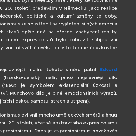
ionismus byl umělecký směr, který se rozvinul na
u 20. století, především v Německu, jako reakce
lečenské, politické a kulturní změny té doby.
ionismus se soustředil na vyjádření silných emocí a
ích stavů spíše než na přesné zachycení reality.
m cílem expresionistů bylo zobrazit subjektivní
ky, vnitřní svět člověka a často temné či úzkostné
.
ejslavnější malíře tohoto směru patřil
Edvard
(Norsko-dánský malíř, jehož nejslavnější dílo
(1893) je symbolem existenciální úzkosti a
ství. Munchovo dílo je plné emocionálních výrazů,
ících lidskou samotu, strach a utrpení).
ionismus ovlivnil mnoho uměleckých směrů a hnutí
ěhu 20. století, včetně abstraktního expresionismu
xpresionismu. Dnes je expresionismus považován