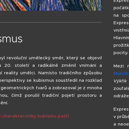
Expres
počátk
na spo
Expres
vnitřn
smus
Hlavní
prožit
pocity
yl revoluční umělecký směr, který se objevil
u 20. století a radikálně změnil vnímání a
Mezi n
í reality umělci. Namísto tradičního způsobu
Munch
perspektivy se kubismus soustředil na rozklad
Výkřik
 geometrických tvarů a zobrazoval je z mnoha
zoufal
nou, čímž porušil tradiční pojetí prostoru a
odrážej
ění.
Expres
í charakteristiky kubismu patří
v průb
a neoe