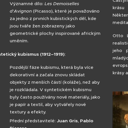
Častým
Významné dílo:
Les Demoiselles
krásu 
d'Avignon
(Picasso), které je považováno
Někte
za jedno z prvních kubistických děl, kde
meditac
jsou tváře žen zobrazeny jako
geometrické plochy inspirované africkým
Otto L
uměním.
realis
jeho p
tetický kubismus (1912–1919)
:
mladýc
evrops
Pozdější fáze kubismu, která byla více
krásy 
dekorativní a začala znovu skládat
objekty z menších částí (koláže), než aby
je rozkládala. V syntetickém kubismu
byly často používány nové materiály, jako
je papír a textil, aby vytvářely nové
textury a efekty.
Přední představitelé:
Juan Gris
,
Pablo