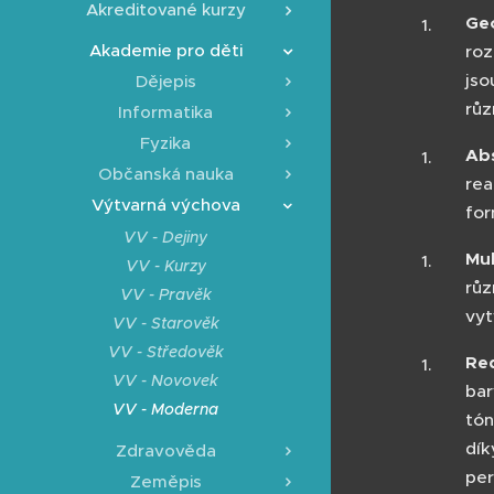
Akreditované kurzy
Ge
Akademie pro děti
roz
jso
Dějepis
růz
Informatika
Fyzika
Abs
Občanská nauka
rea
Výtvarná výchova
for
VV - Dejiny
Mul
VV - Kurzy
růz
VV - Pravěk
vyt
VV - Starověk
VV - Středověk
Re
VV - Novovek
bar
VV - Moderna
tón
dík
Zdravověda
per
Zeměpis