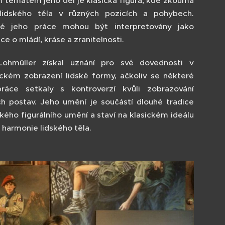
 tématem jeho děl je klasická figura, kde zkoumá
lidského těla v různých pozicích a pohybech.
ré jeho práce mohou být interpretovány jako
e o mládí, kráse a zranitelnosti.
ohmüller získal uznání pro své dovednosti v
tickém zobrazení lidské formy, ačkoliv se některé
ráce setkaly s kontroverzí kvůli zobrazování
h postav. Jeho umění je součástí dlouhé tradice
kého figurálního umění a staví na klasickém ideálu
a harmonie lidského těla.