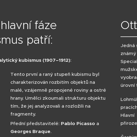
hlavní fáze
Ott
smus patří:
Jedná 
známý 
lytický kubismus (1907–1912)
:
Specia
mužsk
Tento první a raný stupeň kubismu byl
vyobra
charakterizován rozbitím objektů na
úrovní 
malé, vzájemně propojené roviny a ostré
hrany. Umělci zkoumali strukturu objektu
Lohmül
tím, že jej analyzovali a rozložili na
pracíc
fragmenty.
Hlavní
přiroze
Přední představitelé:
Pablo Picasso
a
Georges Braque
.