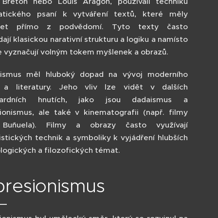
Breton nebo Louis Aragon, používali techniku
tického psaní k vytváření textů, které měly
zet přímo z podvědomí. Tyto texty často
ají klasickou narativní strukturu a logiku a namísto
e vyznačují volným tokem myšlenek a obrazů.
lismus měl hluboký dopad na vývoj moderního
a literatury. Jeho vliv lze vidět v dalších
gardních hnutích, jako jsou dadaismus a
ionismus, ale také v kinematografii (např. filmy
 Buñuela). Filmy a obrazy často využívají
listických technik a symboliky k vyjádření hlubších
logických a filozofických témat.
presionismus