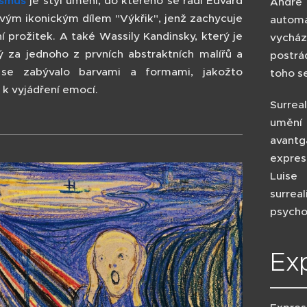
ismus
je styl umění, do kterého se řadí Edvard
André 
vým ikonickým dílem "Výkřik", jenž zachycuje
automa
í prožitek. A také Wassily Kandinsky, který je
vychá
 za jednoho z prvních abstraktních malířů a
postrád
 se zabývalo barvami a formami, jakožto
toho s
 k vyjádření emocí.
Surrea
umění 
avant
expres
Luise
surrea
psycho
Ex