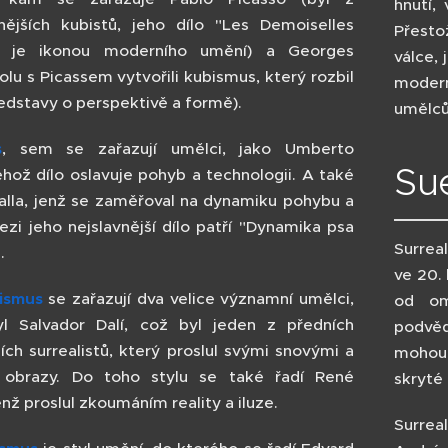
hnutí,
ějších kubistů, jeho dílo "Les Demoiselles
Přesto
" je ikonou moderního umění) a Georges
válce,
lu s Picassem vytvořili kubismus, který rozbil
modern
edstavy o perspektivě a formě).
umělců 
s
, sem se zařazují umělci, jako Umberto
Su
ehož dílo oslavuje pohyb a technologii. A také
lla, jenž se zaměřoval na dynamiku pohybu a
ezi jeho nejslavnější dílo patří "Dynamika psa
Surreal
".
ve 20.
lismus
se zařazují dva velice významní umělci,
od om
yl Salvador Dalí, což byl jeden z předních
podvěd
ích surrealistů, který proslul svými snovými a
mohou 
i obrazy. Do toho stylu se také řadí René
skryté 
enž proslul zkoumáním reality a iluze.
Surreal