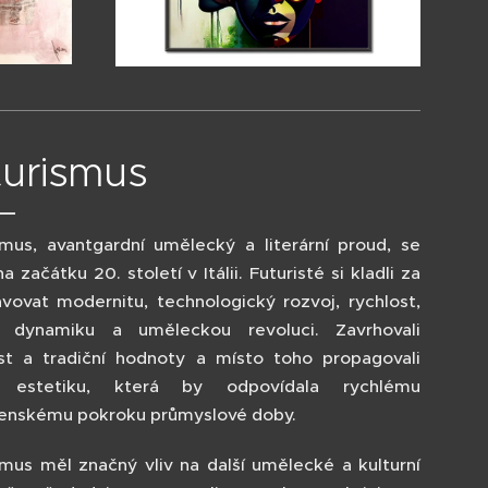
turismus
smus, avantgardní umělecký a literární proud, se
na začátku 20. století v Itálii. Futuristé si kladli za
lavovat modernitu, technologický rozvoj, rychlost,
, dynamiku a uměleckou revoluci. Zavrhovali
st a tradiční hodnoty a místo toho propagovali
 estetiku, která by odpovídala rychlému
enskému pokroku průmyslové doby.
smus měl značný vliv na další umělecké a kulturní