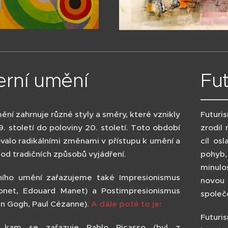
rní umění
Fu
ní zahrnuje různé styly a směry, které vznikly
Futuri
. století do poloviny 20. století. Toto období
zrodil 
valo radikálními změnami v přístupu k umění a
cíl os
d tradičních způsobů vyjádření.
pohyb
minulo
ího umění zařazujeme také Impresionismus
novou
onet, Edouard Manet) a Postimpresionismus
společ
an Gogh, Paul Cézanne).
A dále poté to je:
Futuri
 kam se zařazuje Pablo Picasso (byl z