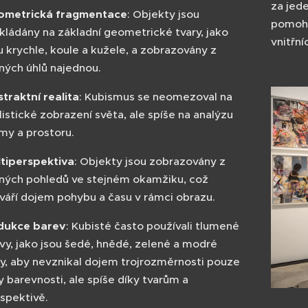
za jed
ometrická fragmentace
: Objekty jsou
pomoh
kládány na základní geometrické tvary, jako
vnitřní
u krychle, koule a kužele, a zobrazovány z
ných úhlů najednou.
traktní realita
: Kubismus se neomezoval na
listické zobrazení světa, ale spíše na analýzu
my a prostoru.
tiperspektiva
: Objekty jsou zobrazovány z
ných pohledů ve stejném okamžiku, což
váří dojem pohybu a času v rámci obrazu.
dukce barev
: Kubisté často používali tlumené
vy, jako jsou šedé, hnědé, zelené a modré
y, aby nevznikal dojem trojrozměrnosti pouze
y barevnosti, ale spíše díky tvarům a
spektivě.