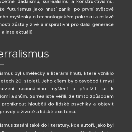
 včetně dadaismu, surrealismu a konstruktivismu.
že futurismus jako hnutí zanikl po první světové
 jeho myšlenky o technologickém pokroku a oslavě
osti zůstaly živé a inspirativní pro další generace
a intelektuálů.
erralismus
ismus byl umělecký a literární hnutí, které vzniklo
 letech 20. století. Jeho cílem bylo osvobodit mysl
ezení racionálního myšlení a přiblížit se k
omí a snům. Surrealisté věřili, že tímto způsobem
proniknout hlouběji do lidské psychiky a objevit
pravdy o životě a lidské existenci.
ismus zasáhl také do literatury, kde autoři, jako byl