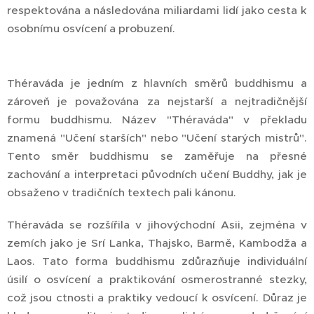
respektována a následována miliardami lidí jako cesta k
osobnímu osvícení a probuzení.
Théraváda je jedním z hlavních směrů buddhismu a
zároveň je považována za nejstarší a nejtradičnější
formu buddhismu. Název "Théraváda" v překladu
znamená "Učení starších" nebo "Učení starých mistrů".
Tento směr buddhismu se zaměřuje na přesné
zachování a interpretaci původních učení Buddhy, jak je
obsaženo v tradičních textech pali kánonu.
Théraváda se rozšířila v jihovýchodní Asii, zejména v
zemích jako je Srí Lanka, Thajsko, Barmě, Kambodža a
Laos. Tato forma buddhismu zdůrazňuje individuální
úsilí o osvícení a praktikování osmerostranné stezky,
což jsou ctnosti a praktiky vedoucí k osvícení. Důraz je