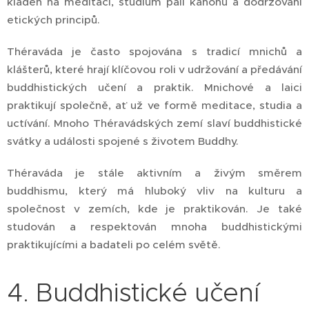
kladen na meditaci, studium pali kánonu a dodržování
etických principů.
Théraváda je často spojována s tradicí mnichů a
klášterů, které hrají klíčovou roli v udržování a předávání
buddhistických učení a praktik. Mnichové a laici
praktikují společně, ať už ve formě meditace, studia a
uctívání. Mnoho Théravádských zemí slaví buddhistické
svátky a události spojené s životem Buddhy.
Théraváda je stále aktivním a živým směrem
buddhismu, který má hluboký vliv na kulturu a
společnost v zemích, kde je praktikován. Je také
studován a respektován mnoha buddhistickými
praktikujícími a badateli po celém světě.
4. Buddhistické učení