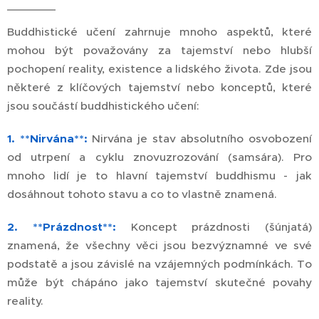
Buddhistické učení zahrnuje mnoho aspektů, které
mohou být považovány za tajemství nebo hlubší
pochopení reality, existence a lidského života. Zde jsou
některé z klíčových tajemství nebo konceptů, které
jsou součástí buddhistického učení:
1. **Nirvána**:
Nirvána je stav absolutního osvobození
od utrpení a cyklu znovuzrozování (samsára). Pro
mnoho lidí je to hlavní tajemství buddhismu - jak
dosáhnout tohoto stavu a co to vlastně znamená.
2. **Prázdnost**:
Koncept prázdnosti (šúnjatá)
znamená, že všechny věci jsou bezvýznamné ve své
podstatě a jsou závislé na vzájemných podmínkách. To
může být chápáno jako tajemství skutečné povahy
reality.