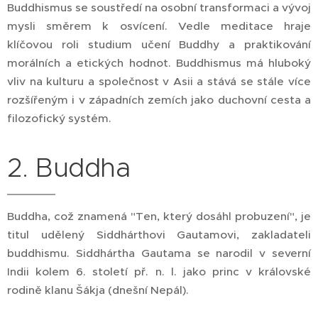
Buddhismus se soustředí na osobní transformaci a vývoj
mysli směrem k osvícení. Vedle meditace hraje
klíčovou roli studium učení Buddhy a praktikování
morálních a etických hodnot. Buddhismus má hluboký
vliv na kulturu a společnost v Asii a stává se stále více
rozšířeným i v západních zemích jako duchovní cesta a
filozofický systém.
2. Buddha
Buddha, což znamená "Ten, který dosáhl probuzení", je
titul udělený Siddhárthovi Gautamovi, zakladateli
buddhismu. Siddhártha Gautama se narodil v severní
Indii kolem 6. století př. n. l. jako princ v královské
rodině klanu Šákja (dnešní Nepál).