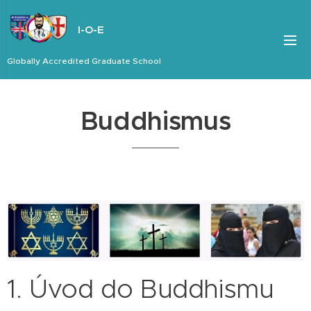
I-O-E
Globally Accredited Graduate School
Buddhismus
1. Úvod do Buddhismu