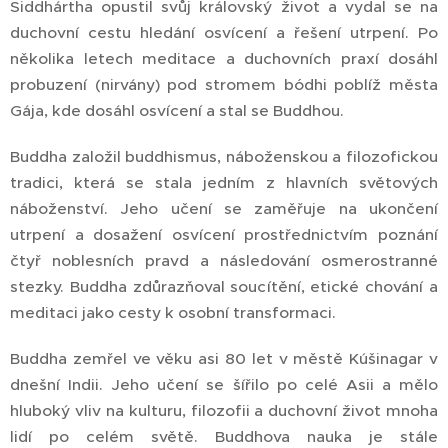
Siddhártha opustil svůj královský život a vydal se na
duchovní cestu hledání osvícení a řešení utrpení. Po
několika letech meditace a duchovních praxí dosáhl
probuzení (nirvány) pod stromem bódhi poblíž města
Gája, kde dosáhl osvícení a stal se Buddhou.
Buddha založil buddhismus, náboženskou a filozofickou
tradici, která se stala jedním z hlavních světových
náboženství. Jeho učení se zaměřuje na ukončení
utrpení a dosažení osvícení prostřednictvím poznání
čtyř noblesních pravd a následování osmerostranné
stezky. Buddha zdůrazňoval soucítění, etické chování a
meditaci jako cesty k osobní transformaci.
Buddha zemřel ve věku asi 80 let v městě Kúšinagar v
dnešní Indii. Jeho učení se šířilo po celé Asii a mělo
hluboký vliv na kulturu, filozofii a duchovní život mnoha
lidí po celém světě. Buddhova nauka je stále