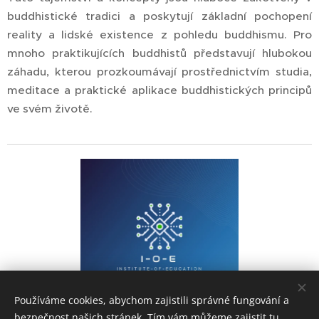
buddhistické tradici a poskytují základní pochopení
reality a lidské existence z pohledu buddhismu. Pro
mnoho praktikujících buddhistů představují hlubokou
záhadu, kterou prozkoumávají prostřednictvím studia,
meditace a praktické aplikace buddhistických principů
ve svém životě.
Používáme cookies, abychom zajistili správné fungování a
bezpečnost našich stránek. Tím vám můžeme zajistit tu