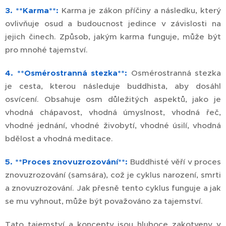
3. **Karma**:
Karma je zákon příčiny a následku, který
ovlivňuje osud a budoucnost jedince v závislosti na
jejich činech. Způsob, jakým karma funguje, může být
pro mnohé tajemství.
4. **Osmérostranná stezka**:
Osmérostranná stezka
je cesta, kterou následuje buddhista, aby dosáhl
osvícení. Obsahuje osm důležitých aspektů, jako je
vhodná chápavost, vhodná úmyslnost, vhodná řeč,
vhodné jednání, vhodné živobytí, vhodné úsilí, vhodná
bdělost a vhodná meditace.
5. **Proces znovuzrozování**:
Buddhisté věří v proces
znovuzrozování (samsára), což je cyklus narození, smrti
a znovuzrozování. Jak přesně tento cyklus funguje a jak
se mu vyhnout, může být považováno za tajemství.
Tato tajemství a koncepty jsou hluboce zakotveny v