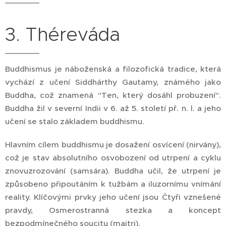
3. Théreváda
Buddhismus je náboženská a filozofická tradice, která
vychází z učení Siddhárthy Gautamy, známého jako
Buddha, což znamená "Ten, který dosáhl probuzení".
Buddha žil v severní Indii v 6. až 5. století př. n. l. a jeho
učení se stalo základem buddhismu.
Hlavním cílem buddhismu je dosažení osvícení (nirvány),
což je stav absolutního osvobození od utrpení a cyklu
znovuzrozování (samsára). Buddha učil, že utrpení je
způsobeno připoutáním k tužbám a iluzornímu vnímání
reality. Klíčovými prvky jeho učení jsou Čtyři vznešené
pravdy, Osmerostranná stezka a koncept
bezpodmínečného soucitu (maitri).