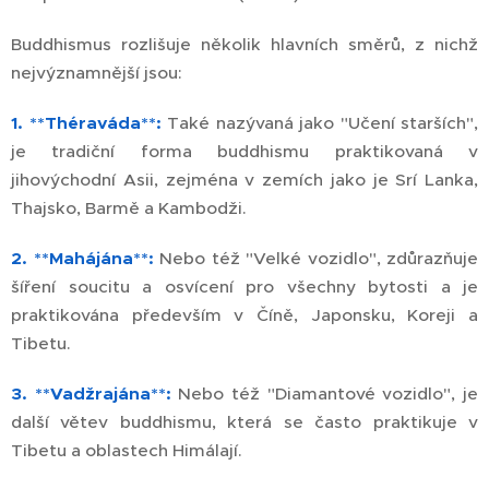
Buddhismus rozlišuje několik hlavních směrů, z nichž
nejvýznamnější jsou:
1. **Théraváda**:
Také nazývaná jako "Učení starších",
je tradiční forma buddhismu praktikovaná v
jihovýchodní Asii, zejména v zemích jako je Srí Lanka,
Thajsko, Barmě a Kambodži.
2. **Mahájána**:
Nebo též "Velké vozidlo", zdůrazňuje
šíření soucitu a osvícení pro všechny bytosti a je
praktikována především v Číně, Japonsku, Koreji a
Tibetu.
3. **Vadžrajána**:
Nebo též "Diamantové vozidlo", je
další větev buddhismu, která se často praktikuje v
Tibetu a oblastech Himálají.