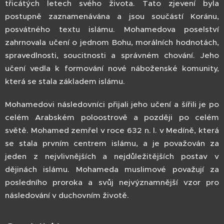
třicátých letech svého života. Tato zjevení byla
postupně zaznamenávána a jsou součástí Koránu,
posvátného textu islámu. Mohamedova poselství
zahrnovala učení o jednom Bohu, morálních hodnotách,
spravedlnosti, soucitnosti a správném chování. Jeho
učení vedla k formování nové náboženské komunity,
která se stala základem islámu.
Mohamedovi následovníci přijali jeho učení a šířili je po
celém Arabském poloostrově a později po celém
světě. Mohamed zemřel v roce 632 n. l. v Medíně, která
se stala prvním centrem islámu, a je považován za
jeden z nejvlivnějších a nejdůležitějších postav v
dějinách islámu. Mohameda muslimové považují za
posledního proroka a svůj nejvýznamnější vzor pro
následování v duchovním životě.