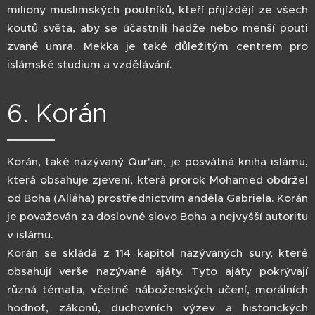
miliony muslimských poutníků, kteří přijíždějí ze všech
koutů světa, aby se účastnili hadže nebo menší pouti
zvané umra. Mekka je také důležitým centrem pro
islámské studium a vzdělávání.
6. Korán
Korán, také nazývaný Qur'an, je posvátná kniha islámu,
která obsahuje zjevení, která prorok Mohamed obdržel
od Boha (Alláha) prostřednictvím anděla Gabriela. Korán
je považován za doslovné slovo Boha a nejvyšší autoritu
v islámu.
Korán se skládá z 114 kapitol nazývaných sury, které
obsahují verše nazývané ajáty. Tyto ajáty pokrývají
různá témata, včetně náboženských učení, morálních
hodnot, zákonů, duchovních výzev a historických