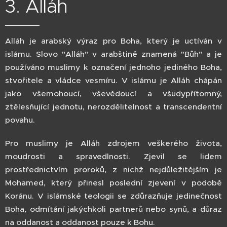
3. Alláh
Alláh je arabský výraz pro Boha, který je uctíván v
islámu. Slovo "Alláh" v arabštině znamená "Bůh" a je
používáno muslimy k označení jednoho jediného Boha,
stvořitele a vládce vesmíru. V islámu je Alláh chápán
jako všemohoucí, vševědoucí a všudypřítomný,
ztělesňující jednotu, nerozdělitelnost a transcendentní
povahu.
Pro muslimy je Alláh zdrojem veškerého života,
moudrosti a spravedlnosti. Zjevil se lidem
prostřednictvím proroků, z nichž nejdůležitějším je
Mohamed, který přinesl poslední zjevení v podobě
Koránu. V islámské teologii se zdůrazňuje jedinečnost
Boha, odmítání jakýchkoli partnerů nebo synů, a důraz
na oddanost a oddanost pouze k Bohu.