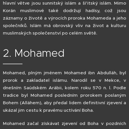
hlavní větve jsou sunnitský islám a ší'itský islám. Mimo
Korán muslimové také dodržují hadísy, což jsou
záznamy o životě a výrocích proroka Mohameda a jeho
společníků. Islám má obrovský vliv na život a kulturu
muslimských společenství po celém světě.
2. Mohamed
Mohamed, plným jménem Mohamed ibn Abdulláh, byl
prorok a zakladatel islámu. Narodil se v Mekce, v
dnešním Saúdském Arábii, kolem roku 570 n. l. Podle
tradice byl Mohamed posledním prorokem poslaným
Bohem (Alláhem), aby předal lidem definitivní zjevení a
ukázal jim cestu k pravému uctívání Boha.
Mohamed začal získávat zjevení od Boha v pozdních