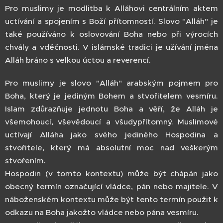
Pro muslimy je modlitba k Alláhovi centrálním aktem
uctívání a spojením s Boží přítomností. Slovo "Alláh" je
také používáno k oslovování Boha nebo při výrocích
chvály a vděčnosti. V islámské tradici je užívání jména
Alláh bráno s velkou úctou a reverencí.
Pro muslimy je slovo "Alláh" arabským pojmem pro
Boha, který je jediným Bohem a stvořitelem vesmíru.
Islam zdůrazňuje jednotu Boha a věří, že Alláh je
všemohoucí, vševědoucí a všudypřítomný. Muslimové
uctívají Alláha jako svého jediného Hospodina a
stvořitele, který má absolutní moc nad veškerým
stvořením.
Hospodin (v tomto kontextu) může být chápán jako
obecný termín označující vládce, pán nebo majitele. V
náboženském kontextu může být tento termín použit k
odkazu na Boha jakožto vládce nebo pána vesmíru.