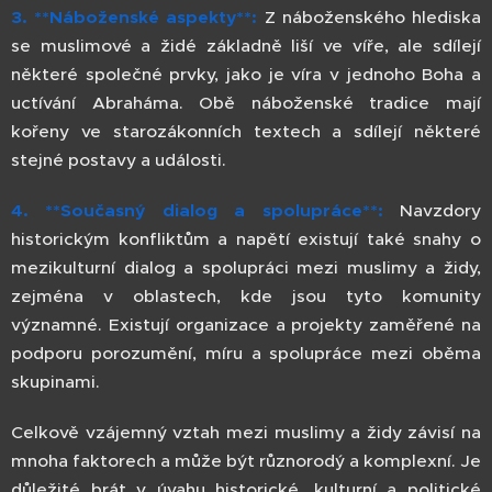
3. **Náboženské aspekty**:
Z náboženského hlediska
se muslimové a židé základně liší ve víře, ale sdílejí
některé společné prvky, jako je víra v jednoho Boha a
uctívání Abraháma. Obě náboženské tradice mají
kořeny ve starozákonních textech a sdílejí některé
stejné postavy a události.
4. **Současný dialog a spolupráce**:
Navzdory
historickým konfliktům a napětí existují také snahy o
mezikulturní dialog a spolupráci mezi muslimy a židy,
zejména v oblastech, kde jsou tyto komunity
významné. Existují organizace a projekty zaměřené na
podporu porozumění, míru a spolupráce mezi oběma
skupinami.
Celkově vzájemný vztah mezi muslimy a židy závisí na
mnoha faktorech a může být různorodý a komplexní. Je
důležité brát v úvahu historické, kulturní a politické