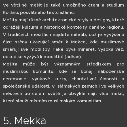
Ve většině mešit je také umožněno čtení a studium
Koránu, posvátného textu islámu.
Mešity mají různé architektonické styly a designy, které
odrážejí kulturní a historické kontexty daného regionu.
V tradičních mešitách najdete mihráb, což je vyvýšená
část stěny ukazující směr k Mekce, kde muslimové
směřují své modlitby. Také bývá minaret, vysoká věž,
odkud se vyzývá k modlitbě (adhan).
Mešita může být významným střediskem pro
muslimskou komunitu, kde se konají náboženské
ceremonie, výukové kurzy, charitativní činnosti a
společenské události. V islámských zemích i ve velkých
městech po celém světě je obvyklé najít více mešit,
které slouží místním muslimským komunitám.
5. Mekka