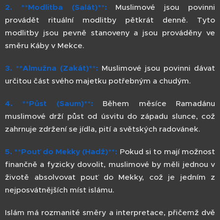
2. **Modlitba (Salát)**:
Muslimové jsou povinni
provádět rituální modlitby pětkrát denně. Tyto
modlitby jsou pevně stanoveny a jsou prováděny ve
směru Káby v Mekce.
3. **Almužna (Zakát)**:
Muslimové jsou povinni dávat
určitou část svého majetku potřebným a chudým.
4. **Půst (Saum)**:
Během měsíce Ramadánu
muslimové drží půst od úsvitu do západu slunce, což
zahrnuje zdržení se jídla, pití a světských radovánek.
5. **Pouť do Mekky (Hadž)**:
Pokud si to mají možnost
finančně a fyzicky dovolit, muslimové by měli jednou v
životě absolvovat pouť do Mekky, což je jedním z
nejposvátnějších míst islámu.
Islám má rozmanité směry a interpretace, přičemž dvě