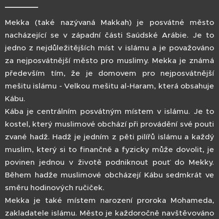
Mekka (také nazývaná Makkah) je posvátné město
nacházející se v západní části Saúdské Arábie. Je to
jedno z nejdůležitějších míst v islámu a je považováno
za nejposvátnější město pro muslimy. Mekka je známá
především tím, že je domovem pro nejposvátnější
mešitu islámu - Velkou mešitu al-Haram, která obsahuje
Kábu.
Kába je centrálním posvátným místem v islámu. Je to
kostel, který muslimové obchází při provádění své pouti
zvané hadž. Hadž je jedním z pěti pilířů islámu a každý
muslim, který si to finančně a fyzicky může dovolit, je
povinen jednou v životě podniknout pouť do Mekky.
Během hadže muslimové obcházejí Kábu sedmkrát ve
směru hodinových ručiček.
Mekka je také místem narození proroka Mohameda,
zakladatele islámu. Město je každoročně navštěvováno