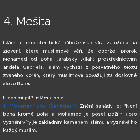
4. Mešita
Islám je monoteistická náboženská víra založená na
zjevení, které muslimové věří, že obdržel prorok
Mohamed od Boha (arabsky Alláh) prostřednictvím
anděla Gabriela. Islám vychází z posvátného textu
zvaného Korán, který muslimové považují za doslovné
slovo Boha.
Hlavními pilíři islámu jsou:
1. **Vyznání víry (Šaháda)**:
Znění šahády je: "Není
boha kromě Boha a Mohamed je posel Boží." Toto
vyznání víry je základním kamenem islámu a vyznává ho
každý muslim.