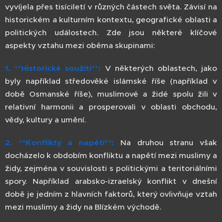
vyvíjela přes tisíciletí v různých částech světa. Závisí na
historickém a kulturním kontextu, geografické oblasti a
politických událostech. Zde jsou některé klíčové
aspekty vztahu mezi oběma skupinami:
1. **Historické soužití**:
V některých oblastech, jako
byly například středověké islámské říše (například v
době Osmanské říše), muslimové a židé spolu žili v
relativní harmonii a prosperovali v oblasti obchodu,
vědy, kultury a umění.
2. **Konflikty a napětí**:
Na druhou stranu však
docházelo k obdobím konfliktu a napětí mezi muslimy a
židy, zejména v souvislosti s politickými a teritoriálními
spory. Například arabsko-izraelský konflikt v dnešní
době je jedním z hlavních faktorů, který ovlivňuje vztah
mezi muslimy a židy na Blízkém východě.