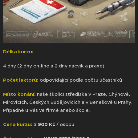
Délka kurzu:
4 dny (2 dny on-line a 2 dny nácvik a praxe)
Počet lektorů:
odpovídající podle počtu účastníků
Místo konání:
naše školicí střediska v Praze, Chýnově,
Mirovicích, Českých Budějovicích a v Benešově u Prahy.
Případně u Vás ve firmě anebo škole.
Cena kurzu:
3
900 Kč
/ osobu