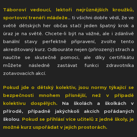
Táboroví vedoucí, lektoři nejrůznějších kroužků,
sportovní trenéři mládeže
… ti všichni dobře vědí, že ve
světě dětských her občas stačí jeden špatný krok a
úraz je na světě. Chcete-li být na vážné, ale i zdánlivě
banální stavy perfektně připravení, zvolte tento
akreditovaný kurz. Odbouráte nejen (přirozený) strach a
naučíte se skutečně pomoci, ale díky certifikátu
můžete následně zastávat funkci zdravotníka
zotavovacích akcí.
Pokud jde o dětský kolektiv, jsou normy týkající se
bezpečnosti mnohem přísnější, než v případě
kolektivu dospělých.
Na školách a školkách v
přírodě, případně jakýchkoli akcích pořádaných
školou
.
Pokud se přihlásí více učitelů z jedné školy, je
možné kurz uspořádat v jejích prostorách.