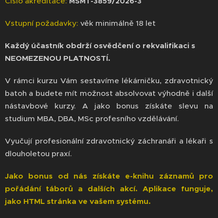
Číslo akreditace:
MSMT-3859/2026-3
Vstupní požadavky:
věk minimálně 18 let
Každý účastník obdrží osvědčení o rekvalifikaci s
NEOMEZENOU PLATNOSTÍ.
V rámci kurzu Vám sestavíme lékárničku, zdravotnický
batoh a budete mít možnost absolvovat výhodně i další
nástavbové kurzy. A jako bonus získáte slevu na
studium MBA, DBA, MSc profesního vzdělávání.
Vyučují profesionální zdravotnický záchranáři a lékaři s
dlouholetou praxí.
Jako bonus od nás získáte e-knihu záznamů pro
pořádání táborů a dalších akcí. Aplikace funguje,
jako HTML stránka ve vašem systému.