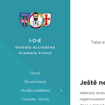
I-O-E
Tato s
Globally Accredited
Graduate School
Úvod
Ještě n
Životní kouč
Studijní oddělení
Některé strá
registrovaným
Courses - Kurzy