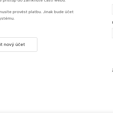
te přístup do zamknuté části webu.
musíte provést platbu. Jinak bude účet
ystému.
it nový účet