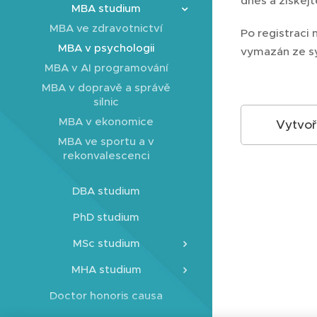
dnes a získej
MBA studium
MBA ve zdravotnictví
Po registraci 
MBA v psychologii
vymazán ze s
MBA v AI programování
MBA v dopravě a správě
silnic
MBA v ekonomice
Vytvoř
MBA ve sportu a v
rekonvalescenci
DBA studium
PhD studium
MSc studium
MHA studium
Doctor honoris causa